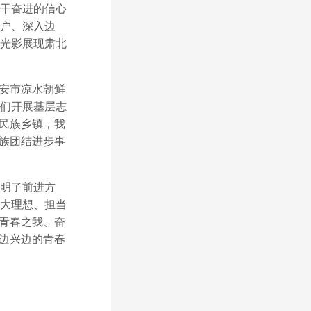
干奋进的信心
户、深入边
光影展现肃北
集安市凉水朝鲜
们开展基层志
数民族乡镇，我
民族团结进步事
明了前进方
大理想、担当
以青春之我、奋
固边兴边的青春