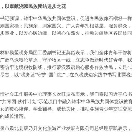
，以奉献浇灌民族团结进步之花
记强调，铸牢中华民族共同体意识，促进各民族像石榴籽一样
则国家稳；民族亲，则家国兴。广大青年扎根基层、服务群众，
步事业，以爱心暖边疆、以初心传薪火，推动边疆地区各民族同
郭勒盟税务局团工委副书记王莫焱表示，我们全体青年干部将
广袤乌珠穆沁草原，守护牧区一线，立志争做新时代好青年。我
密筑牢边境税收防线，推行蒙汉双语贴心服务各族牧民，立足4.
尽责，以“税务蓝”守护“国门红”，在兴税戍边实践中书写北疆
社会工作服务中心理事长次旺贡布表示，我们将以习近平总书
“共青团·伙伴计划”示范项目中融入铸牢中华民族共同体意识教
女的暖心陪伴、学业辅导、成长关怀，推动各族青少年交往交流
的成长港湾。
市肃北县康乃升文化旅游产业发展有限公司总经理康凯表示，