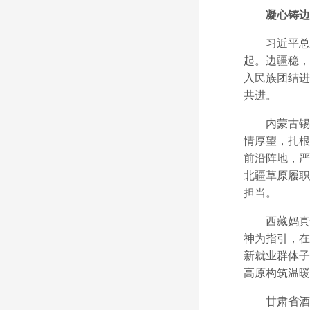
凝心铸边
习近平总书
起。边疆稳，
入民族团结进
共进。
内蒙古锡林
情厚望，扎根
前沿阵地，严
北疆草原履职
担当。
西藏妈真情
神为指引，在
新就业群体子
高原构筑温暖
甘肃省酒泉