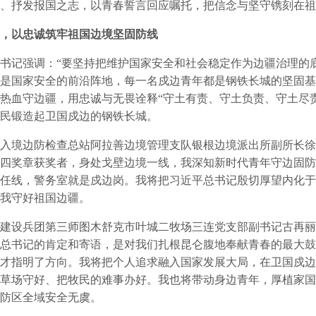
、抒发报国之志，以青春誓言回应嘱托，把信念与坚守镌刻在祖
，以忠诚筑牢祖国边境坚固防线
记强调：“要坚持把维护国家安全和社会稳定作为边疆治理的底
是国家安全的前沿阵地，每一名戍边青年都是钢铁长城的坚固基
热血守边疆，用忠诚与无畏诠释“守土有责、守土负责、守土尽
民锻造起卫国戍边的钢铁长城。
境边防检查总站阿拉善边境管理支队银根边境派出所副所长徐
四奖章获奖者，身处戈壁边境一线，我深知新时代青年守边固防
任线，警务室就是戍边岗。我将把习近平总书记殷切厚望内化于
我守好祖国边疆。
设兵团第三师图木舒克市叶城二牧场三连党支部副书记古再丽
总书记的肯定和寄语，是对我们扎根昆仑腹地奉献青春的最大鼓
才指明了方向。我将把个人追求融入国家发展大局，在卫国戍边
草场守好、把牧民的难事办好。我也将带动身边青年，厚植家国
防区全域安全无虞。