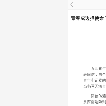
青春戍边担使命
五四青年节
表回信，向全
青年牢记党的
当书写无悔青
回信传遍祖
从西南边陲到