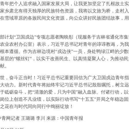
青年把个人追求融入国家发展大局，让我更加坚定了扎根故土实
家乡肃北有得天独厚的民族特色资源，我将以文旅为桥，走村入
在雪域草原的各族民间文化资源，向公众讲好民族团结故事，用
部计划“卫国戍边”专项志愿者陶映彤（现服务于吉林省通化市
农业农村办公室）表示，习近平总书记对青年的谆谆教诲，为我
根本遵循。作为吉林边境村“戍边侠”一员，身处鸭绿江畔的少
基层的“螺丝钉”，以实干改善民生、以真情凝聚人心，为推动
献。
，奋斗正当时！习近平总书记重要回信为广大卫国戍边青年指
大动力。新时代青年将始终牢记习近平总书记殷殷嘱托，树立远
于砥砺奋斗，把“清澈的爱，只为中国”融入血脉、付诸行动，
岗位上创造不凡业绩，以实际行动书写“十五五”开局之年稳边
之花在与时代同向同行中绚丽绽放！
网记者 王璐璐 李川 来源：中国青年报