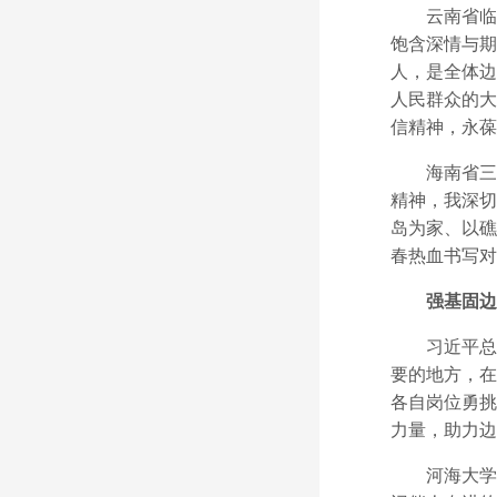
云南省临沧
饱含深情与期
人，是全体边
人民群众的大
信精神，永葆
海南省三沙
精神，我深切
岛为家、以礁
春热血书写对
强基固边
习近平总书
要的地方，在
各自岗位勇挑
力量，助力边
河海大学水