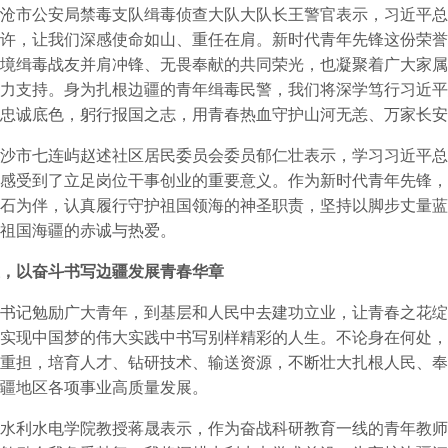
市公安局禁毒支队缉毒侦查大队大队长王警官表示，习近平总
许，让我们深感使命如山、重任在肩。新时代青年先锋这份荣誉
境缉毒战友并肩冲锋、无畏奉献的共同荣光，也凝聚着广大家属
力支持。身为扎根边疆的青年缉毒民警，我们将深学笃行习近平
忠诚底色，躬行报国之志，用青春热血守护山河无恙、万家长安
市七连屿赵述社区居民委员会委员郁仁壮表示，学习习近平总
感受到了立足岗位干事创业的重要意义。作为新时代青年先锋，
石为伴，认真履行守护祖国领海的神圣职责，坚持以脚步丈量蓝
祖国海疆的赤诚与热爱。
，以奋斗书写边疆发展青春华章
记勉励广大青年，到基层和人民中去建功立业，让青春之花绽
实现中国梦的伟大实践中书写别样精彩的人生。不论身在何处，
重担，培育人才、钻研技术、输送资源，不断壮大扎根人民、奉
疆地区各项事业高质量发展。
利水电学院教授蒋晟表示，作为奋战科研教育一线的青年教师