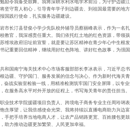
勉励令我备受鼓舞。我将深耕水利水电学术前沿，为守护边疆江
将坚守育人初心，引导青年学子到边疆去、到祖国最需要的地方
报国践行使命，扎实服务边疆建设。
市长汀县登俊小学少先队校外辅导员蔡丽峰表示，作为一名扎
校教官，我深感责任重大。我们依托红土地的红色资源，带领孩
苏维埃政府旧址前宣誓，就是要让苏区精神在青少年心中生根发
书记重要回信精神，继续用好红色阵地、讲好红色故事，为强国
和国南宁海关技术中心市场客服部部长李冰表示，习近平总书
根边疆、守护国门、服务发展的信念与决心。作为新时代海关青
”，奋战实验室检验一线，用精准检测筑牢国门安全屏障，以专
，在服务高水平对外开放的征程上，书写海关青年的责任担当。
业技术学院援疆项目负责人、跨境电子商务专业主任周玲琍表
饱含厚望，让我倍感使命光荣。我将持续以直播电商助力兴边富
，手把手培养当地电商人才，让农产品销路更宽、百姓腰包更鼓
，助力推动边疆更加繁荣、人民更加幸福。