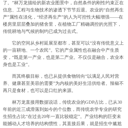
了。”林万龙描绘的新农业图景中，自然条件的刚性约束正在
信息、工程与生物技术的渗透下节节后退。农业的“自然再生
产”属性在淡化，“经济再生产”的人为可控性大幅增强——在
楼房里层层叠加的猪舍里，在植物工厂精确调控的光照下，
传统耕地与气候的制约已成为过去式。
它的空间从乡村延展至都市，甚至可以“没有传统意义上
的一亩耕地、一个农民”。它的产业属性也在融合中产生质
变，“既是第一产业，也是第二产业。不仅仅是融合，农业本
身也是工业”。
而其终极目标，也已从提供食物转向“以满足人民对营
养、健康甚至美容的需要”为内核的美好生活供给者。辣椒不
再只是食材，也可以是口红的来源。
林万龙直接用数据说话，传统农业的GDP占比，已从30
年前的近三成滑落到如今的个位数，而传统农学专业的研究
生招生占比“在过去20年一直比较稳定”。产业结构的巨变未
能撼动人才培养的结构惯性，其直接后果，就是招生中尴尬