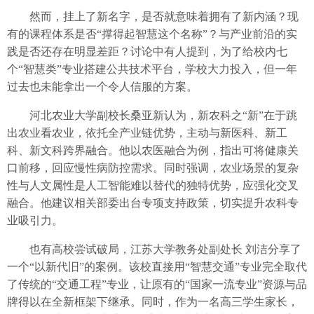
然而，挂上了新名字，是否就意味着拥有了新内涵？现
有的课程体系是否“撑得起智慧这个名称”？与产业前沿的实
践是否还存在明显差距？讨论中有人提到，为了给校内七
个“智慧类”专业搭建公共技术平台，学校大力投入，但一年
过去也未能拿出一个令人信服的方案。
河北农业大学副校长桑亚新认为，新农科之“新”在于跳
出农业看农业，依托全产业链优势，主动与新医科、新工
科、新文科跨界融合。他以农医融合为例，指出可将健康关
口前移，回应慢性病防控需求。同时强调，农业场景的复杂
性与人文属性是人工智能难以替代的独特优势，应强化交叉
融合。他建议相关部委出台专项支持政策，切实提升农科专
业吸引力。
也有高校尝试破局，江苏大学教务处副处长 刘洁分享了
一个“以新代旧”的案例。该校直接用“智慧交通”专业完全取代
了传统的“交通工程”专业，让原有的“国家一流专业”资源与品
牌得以在全新框架下继承。同时，作为一名高三学生家长，