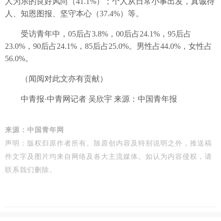
人为乐的良好风尚（41.1%）；个人从日常小事出发，真诚待
人、知恩图报、坚守本心（37.4%）等。
受访青年中，05后占3.8%，00后占24.1%，95后占
23.0%，90后占24.1%，85后占25.0%。男性占44.0%，女性占
56.0%。
（闻阅对此文亦有贡献）
中青报·中青网记者 吴欣宇 来源：中国青年报
来源：中国青年网
声明：
版权归原作者所有。除原创内容及特别说明之外，推送稿
件文字及图片均来自网络及
各大主流媒体
。
如认为
内容侵权，请
联系我们删除。