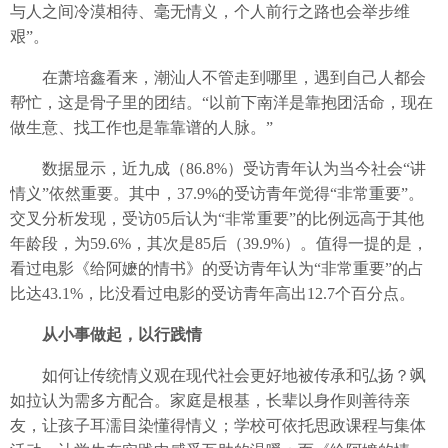
与人之间冷漠相待、毫无情义，个人前行之路也会举步维
艰”。
在萧培鑫看来，潮汕人不管走到哪里，遇到自己人都会
帮忙，这是骨子里的团结。“以前下南洋是靠抱团活命，现在
做生意、找工作也是靠靠谱的人脉。”
数据显示，近九成（86.8%）受访青年认为当今社会“讲
情义”依然重要。其中，37.9%的受访青年觉得“非常重要”。
交叉分析发现，受访05后认为“非常重要”的比例远高于其他
年龄段，为59.6%，其次是85后（39.9%）。值得一提的是，
看过电影《给阿嬷的情书》的受访青年认为“非常重要”的占
比达43.1%，比没看过电影的受访青年高出12.7个百分点。
从小事做起，以行践情
如何让传统情义观在现代社会更好地被传承和弘扬？飒
如拉认为需多方配合。家庭是根基，长辈以身作则善待亲
友，让孩子耳濡目染懂得情义；学校可依托思政课程与集体