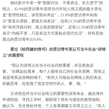
相比影片中老一辈“默默付出、不善表达、长久坚守”的
情义，42.0%的受访青年觉得当代年轻人情义观的最大变化
是“更理性独立，讲究双向奔赴”，21.8%的受访青年则表
示“更直白洒脱，爱就主动表达”，也有23.5%的受访青年觉
得“有些浮躁功利，情义保质期变短”，还有12.3%的受访青年
表示“内核不变，只是表达方式更贴合现代生活”，持有其他
观点的受访青年占0.4%。
看过《给阿嬷的情书》的受访青年更认可当今社会“讲情
义”的重要性
“我认为讲情义在当今社会仍然重要，并且愈发必
要。”在飒如拉看来，每个人都有自己的社会关系网，而情义
就是维系这张网的绳子。“有些人可能会在网络上热烈表达、
积极思考，却忽视了现实空间中的人、事、物。”
王诗然也对当今社会情义的重要性深有体会，她在海外
申请院校、寻找工作时，都获得了师长与朋友的推荐相助。
她认为，无论身处何地，个人发展都建立在情义之上，“若人