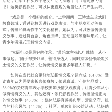
活动，让学生在实践中感受互助的温暖；而《给阿嬷的情
书》这类影视作品，可以从更直观的角度让人们产生共鸣。
“戏剧是一个很好的媒介。”上学期间，王诗然主攻戏剧
教育领域，通过到校园进行戏剧表演、与小朋友互动等形
式，传播经典著作中的文化精神。她认为，可以改编传统情
义故事，通过舞台剧、角色演绎、互动游戏等趣味形式，让
青少年沉浸式理解情义内涵。
“实际行动是最好的传承。”萧培鑫主张以行践情，从小
事做起。“随手帮扶邻里、善待身边人，同时持续创作聚焦乡
土情义的文艺作品，让传统情义被更多年轻人知晓。”
如何在当代社会更好地弘扬情义观？超六成（61.8%）受
访青年认为需要家长言传身教，传递真诚、守信的品质；
58.9%的受访青年表示学校要加强情义观教育，让青少年从小
做有情有义的人。其他还有：依托影视作品，传播温情正向
的情义故事（45.3%）；媒体弘扬真善美典型，营造坚守、担
当的社会风气（44.5%）；社区、单位组织公益活动，弘扬助