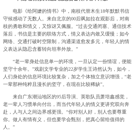
电影《给阿嬷的情书》中，南枝代替木生18年默默书信
守候感动了无数人。来自北京的00后飒如拉在观影后，对南
枝的勇敢和情义，又惊讶又佩服。“过去交通闭塞、通信技术
落后，书信是主要的联络方式，情义表达内敛又缓慢；如今
网络、交通打破时空限制，沟通渠道愈发多元，年轻人的情
义表达从隐忍含蓄转向坦率外放。”
“老一辈身处信息单一的环境，一旦认定一份情谊，便能
坚守十余年。”戏剧文学专业的22岁学生王诗然认为，如今，
人们身处的信息环境比较复杂，加之个体独立意识增强，“老
一辈那种纯粹且漫长的坚守，在现在比较稀缺”。
来自广东潮汕地区的95后导演、英歌队员萧培鑫感觉，
老一辈人习惯单向付出，而当代年轻人的情义更讲究双向奔
赴，人与人之间边界感更强。“你对别人好，别人也要尊重
你。做人有情有义，但也要学会甄别，把真心留给值得的
人。”