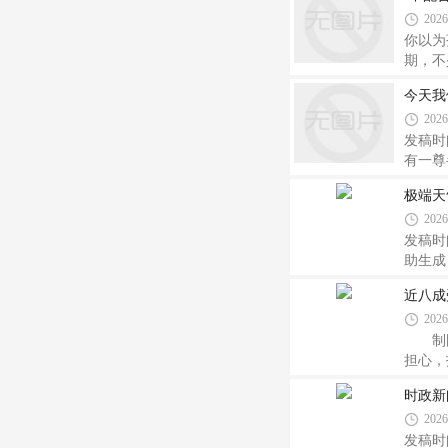
者，用
2026
你以为
期，不
他“代
今天我
收款存
2026
时，不
发稿时
有一尊
杭州图
极端天
选择离
2026
什么需
发稿时
助生成
会。可
近八成
气这一
2026
制图
担心，
和父母
时政新
事就不
2026
——
发稿时