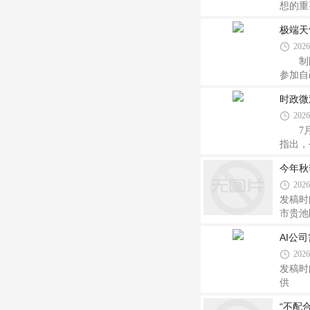
想的重
必须深
极端天
全面从
2026
制图：
参加自
布签售
时政微
周末听
2026
入口时
季，自
7月3
指出，
筹国内
今年秋
构向优
2026
势，推
增长4
发稿时
市贵池
人，看
AI公
孩子们
2026
霉，闻
发稿时间
供 过
一种“
“不配