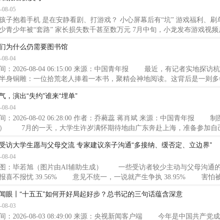
7年时间，调查了这个曾宣称
-08-05
孩子抱着手机 是在安静看剧、打游戏？ 小心屏幕后有“坑” 游戏福利、刷
少青少年被“套路” 家长损失数千甚至数万元 7月中旬，小龙发布游戏视
打”游戏，对方承诺支付150元代练费，并诱导小龙下载第三方会议软件进
们为什么仍需要图书馆
在限制等理由实施诈骗，小龙累计被骗近5000元。 游戏类诈骗 7月5日
-08-04
慎
间：2026-08-04 06:15:00 来源：中国青年报 最近，有记者实地
半身铜雕：一位拾荒老人捧着一本书，聚精会神地阅读。这背后是一则多
书馆允许流浪汉入内读书的投诉，时任馆长褚树青回应：“我无法拒绝他
气，演出“失约”谁来“埋单”
开。读书是为了明辨是非，不是让你高人一等。”如今，图书馆为“拾荒老
-08-04
要图书馆”的话题摆上台面。
间：2026-08-02 06:28:00 作者：乔蕤蕊 蒋肖斌 来源：中国青年报
） 7月的一天，大学生许岁满怀期待地由广东奔赴上海，准备参加自
就在活动举办的当日凌晨，她突然收到一封来自主办方的邮件，宣布签售
受访大学生愿与父母交流 专家建议亲子沟通“多接纳、缓否定、立边界”
不可抗力因素影响，决定取消举办”。
-08-04
：毕若旭（图片由AI辅助生成） 一些受访者较少主动与父母沟通
报喜不报忧 39.56% 意见不统一，一说就产生争执 38.95% 害怕
说不到一块，存在代沟 32.89% 更愿意和朋友说 18.51% 学业
闻眼丨“十五五”如何开好局起好步？总书记的三句话蕴含深意
会交流 16.93% 不知道该聊什么，没共同话题 15.70% 其他 4.
-08-03
———————— 许岩和丈夫会将自己的日
间：2026-08-03 08:49:00 来源：央视新闻客户端 今年是中国共产党