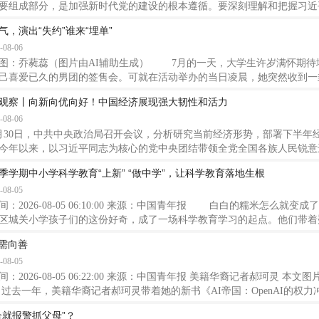
要组成部分，是加强新时代党的建设的根本遵循。要深刻理解和把握习近
刻领会“十四个坚持”。 新华社“学习新语”栏目推出“铸魂强党”系列融
气，演出“失约”谁来“埋单”
严治党”，系统梳理党的十八大以来习近平总书记的重要论述，一起学习
-08-06
乔蕤蕊（图片由AI辅助生成） 7月的一天，大学生许岁满怀期待
己喜爱已久的男团的签售会。可就在活动举办的当日凌晨，她突然收到一
会“因受今年第9号台风天气这一不可抗力因素影响，决定取消举办”。
观察丨向新向优向好！中国经济展现强大韧性和活力
Live演出放松一下的北京人崔晓宁，花费近一个半小时到达位于通州的
-08-06
被安保人员拦下。安保人员告诉她，演出因北京暴雨预警取消。 夏季
今年7月
0日，中共中央政治局召开会议，分析研究当前经济形势，部署下半
今年以来，以习近平同志为核心的党中央团结带领全党全国各族人民锐意
国际两个大局，统筹发展和安全，有效应对各种外部冲击和内部困难，我
季学期中小学科学教育“上新” “做中学”，让科学教育落地生根
的发展态势。同时，要高度重视经济运行中的困难挑战，坚定信心，迎难
-08-05
动高质量发展行稳致远。 今年上半年，我国国内生产总值总量69.6
.7%。上半年国内生
间：2026-08-05 06:10:00 来源：中国青年报 白白的糯米怎么
区城关小学孩子们的这份好奇，成了一场科学教育学习的起点。他们带着
老人手把手拌料、制曲、培菌，蹲在田埂上仔细辨认辣蓼草，揉碎叶片，
司需向善
设计对比实验方案，利用课后时间亲手复刻酿造过程。整整一周，记录温
-08-05
渗出的清酿甜汁，不少孩
：2026-08-05 06:22:00 来源：中国青年报 美籍华裔记者郝珂灵 
去一年，美籍华裔记者郝珂灵带着她的新书《AI帝国：OpenAI的权力
挑战者”的形象出现在各类有关AI的公共讨论中。 这位全球最早对Ope
合就报警抓父母”？