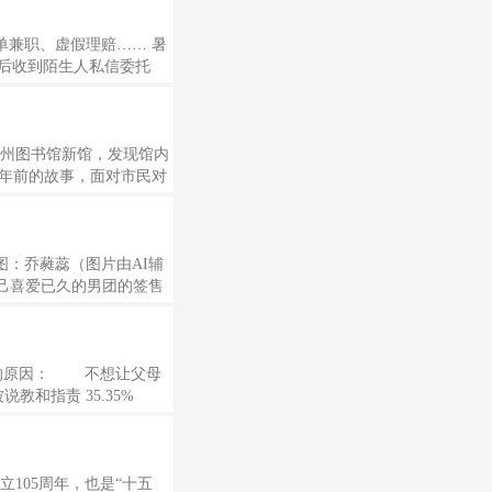
单兼职、虚假理赔…… 暑
频后收到陌生人私信委托
行视频通话，以未成年人
，一名同学浏览游戏网页
探访杭州图书馆新馆，发现馆内
年前的故事，面对市民对
们进来读书，但是您有权
人”立像，再次把“我们为
 制图：乔蕤蕊（图片由AI辅
己喜爱已久的男团的签售
会“因受今年第9号台风天
的原因： 不想让父母
被说教和指责 35.35%
或其他事情比较忙，没什么
30%
成立105周年，也是“十五