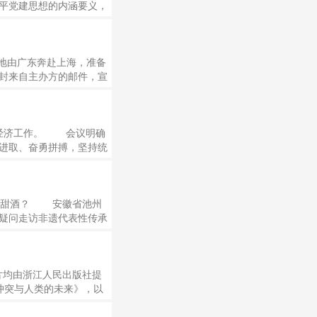
平党建思想的内涵要义，
合报道。本期围绕“坚持
领会。
地由广东奔赴上海，准备
封来自主办方的邮件，宣
 在同一天的北京，想在
演出场地后，却在寻找场馆
是我国极端天气的高发
年经济工作。 会议明确
进取、奋勇拼搏，坚持统
国经济呈现动能向新、结
而上，用好各种机遇和优
万亿元，按不变价计算同比
就变成了甜酒？ 安徽省池州
疑问走访非遗代表性传承
感受辛辣草香。回校后，
湿度，看米饭泛起绒绒白
本文图片均由浙江人民出版社提
冲突与人类的未来》，以
nAI进行深度报道的记